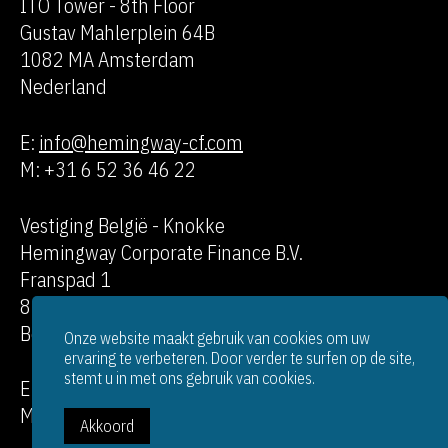
ITO Tower - 8th Floor
Gustav Mahlerplein 64B
1082 MA Amsterdam
Nederland
E:
info@hemingway-cf.com
M: +31 6 52 36 46 22
Vestiging België - Knokke
Hemingway Corporate Finance B.V.
Franspad 1
8300 Knokke
België
Onze website maakt gebruik van cookies om uw
ervaring te verbeteren. Door verder te surfen op de site,
stemt u in met ons gebruik van cookies.
E:
info@hemingway-cf.com
M: +31 6 52 36 46 22
Akkoord