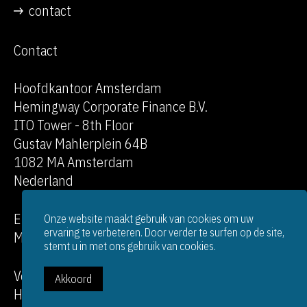
contact
Contact
Hoofdkantoor Amsterdam
Hemingway Corporate Finance B.V.
ITO Tower - 8th Floor
Gustav Mahlerplein 64B
1082 MA Amsterdam
Nederland
E:
info@hemingway-cf.com
Onze website maakt gebruik van cookies om uw
ervaring te verbeteren. Door verder te surfen op de site,
M: +31 6 52 36 46 22
stemt u in met ons gebruik van cookies.
Vestiging België - Knokke
Akkoord
Hemingway Corporate Finance B.V.