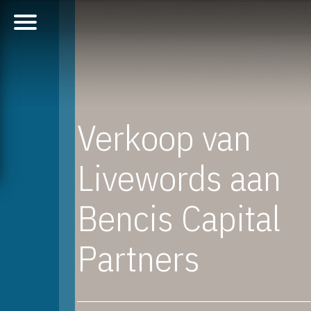
Verkoop van
Livewords aan
Bencis Capital
Partners