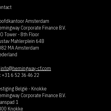
ontact
oofdkantoor Amsterdam
emingway Corporate Finance B.V.
O Tower - 8th Floor
ustav Mahlerplein 64B
082 MA Amsterdam
ederland
:
info@hemingway-cf.com
: +31 6 52 36 46 22
stiging België - Knokke
emingway Corporate Finance B.V.
ranspad 1
300 Knokke