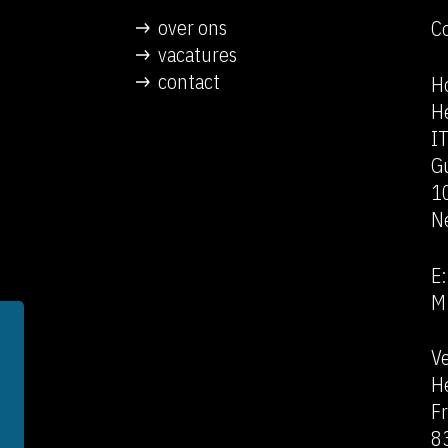
over ons
C
vacatures
contact
H
H
IT
G
1
N
E
M
Ve
H
F
8